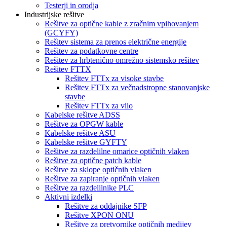
Testerji in orodja
Industrijske rešitve
Rešitve za optične kable z zračnim vpihovanjem
(GCYFY)
Rešitev sistema za prenos električne energije
Rešitev za podatkovne centre
Rešitev za hrbtenično omrežno sistemsko rešitev
Rešitev FTTX
Rešitev FTTx za visoke stavbe
Rešitev FTTx za večnadstropne stanovanjske
stavbe
Rešitev FTTx za vilo
Kabelske rešitve ADSS
Rešitve za OPGW kable
Kabelske rešitve ASU
Kabelske rešitve GYFTY
Rešitve za razdelilne omarice optičnih vlaken
Rešitve za optične patch kable
Rešitve za sklope optičnih vlaken
Rešitve za zapiranje optičnih vlaken
Rešitve za razdelilnike PLC
Aktivni izdelki
Rešitve za oddajnike SFP
Rešitve XPON ONU
Rešitve za pretvornike optičnih medijev