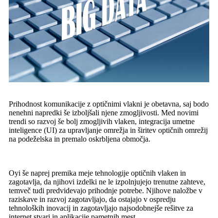
Prihodnost komunikacije z optičnimi vlakni je obetavna, saj bodo
nenehni napredki še izboljšali njene zmogljivosti. Med novimi
trendi so razvoj še bolj zmogljivih vlaken, integracija umetne
inteligence (UI) za upravljanje omrežja in širitev optičnih omrežij
na podeželska in premalo oskrbljena območja.
Oyi še naprej premika meje tehnologije optičnih vlaken in
zagotavlja, da njihovi izdelki ne le izpolnjujejo trenutne zahteve,
temveč tudi predvidevajo prihodnje potrebe. Njihove naložbe v
raziskave in razvoj zagotavljajo, da ostajajo v ospredju
tehnoloških inovacij in zagotavljajo najsodobnejše rešitve za
internet stvari in aplikacije pametnih mest.