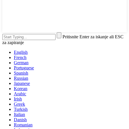
Pritisnite Enter za iskanje ali ESC
za zapiranje
English
French
German
Portuguese
Spanish
Russian
Japanese
Korean
Arabic
Irish
Greek
Turkish
Italian
Danish
Romanian