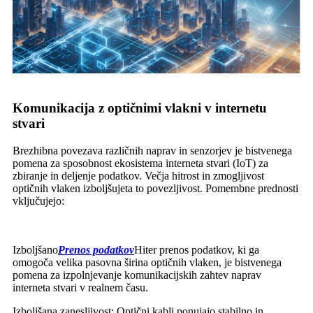
Komunikacija z optičnimi vlakni v internetu
stvari
Brezhibna povezava različnih naprav in senzorjev je bistvenega
pomena za sposobnost ekosistema interneta stvari (IoT) za
zbiranje in deljenje podatkov. Večja hitrost in zmogljivost
optičnih vlaken izboljšujeta to povezljivost. Pomembne prednosti
vključujejo:
Izboljšano
Prenos podatkov
Hiter prenos podatkov, ki ga
omogoča velika pasovna širina optičnih vlaken, je bistvenega
pomena za izpolnjevanje komunikacijskih zahtev naprav
interneta stvari v realnem času.
Izboljšana zanesljivost: Optični kabli ponujajo stabilno in