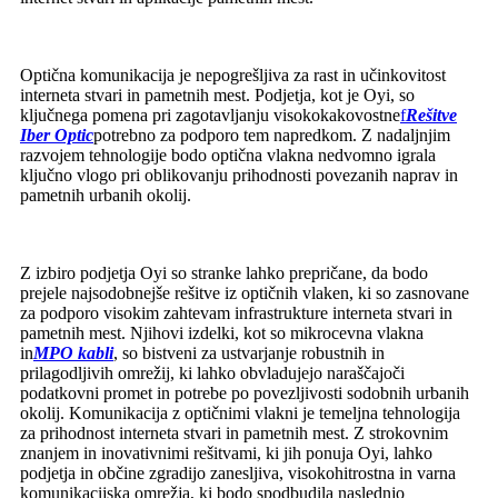
Optična komunikacija je nepogrešljiva za rast in učinkovitost
interneta stvari in pametnih mest. Podjetja, kot je Oyi, so
ključnega pomena pri zagotavljanju visokokakovostne
f
Rešitve
Iber Optic
potrebno za podporo tem napredkom. Z nadaljnjim
razvojem tehnologije bodo optična vlakna nedvomno igrala
ključno vlogo pri oblikovanju prihodnosti povezanih naprav in
pametnih urbanih okolij.
Z izbiro podjetja Oyi so stranke lahko prepričane, da bodo
prejele najsodobnejše rešitve iz optičnih vlaken, ki so zasnovane
za podporo visokim zahtevam infrastrukture interneta stvari in
pametnih mest. Njihovi izdelki, kot so mikrocevna vlakna
in
MPO kabli
, so bistveni za ustvarjanje robustnih in
prilagodljivih omrežij, ki lahko obvladujejo naraščajoči
podatkovni promet in potrebe po povezljivosti sodobnih urbanih
okolij. Komunikacija z optičnimi vlakni je temeljna tehnologija
za prihodnost interneta stvari in pametnih mest. Z strokovnim
znanjem in inovativnimi rešitvami, ki jih ponuja Oyi, lahko
podjetja in občine zgradijo zanesljiva, visokohitrostna in varna
komunikacijska omrežja, ki bodo spodbudila naslednjo