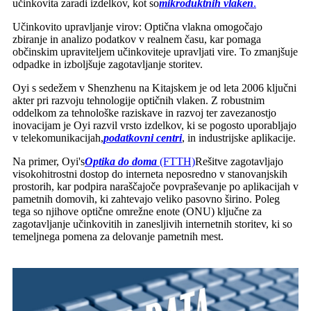
učinkovita zaradi izdelkov, kot so
mikroduktnih vlaken
.
Učinkovito upravljanje virov: Optična vlakna omogočajo
zbiranje in analizo podatkov v realnem času, kar pomaga
občinskim upraviteljem učinkoviteje upravljati vire. To zmanjšuje
odpadke in izboljšuje zagotavljanje storitev.
Oyi s sedežem v Shenzhenu na Kitajskem je od leta 2006 ključni
akter pri razvoju tehnologije optičnih vlaken. Z robustnim
oddelkom za tehnološke raziskave in razvoj ter zavezanostjo
inovacijam je Oyi razvil vrsto izdelkov, ki se pogosto uporabljajo
v telekomunikacijah,
podatkovni centri
, in industrijske aplikacije.
Na primer, Oyi's
Optika do doma
(FTTH)
Rešitve zagotavljajo
visokohitrostni dostop do interneta neposredno v stanovanjskih
prostorih, kar podpira naraščajoče povpraševanje po aplikacijah v
pametnih domovih, ki zahtevajo veliko pasovno širino. Poleg
tega so njihove optične omrežne enote (ONU) ključne za
zagotavljanje učinkovitih in zanesljivih internetnih storitev, ki so
temeljnega pomena za delovanje pametnih mest.