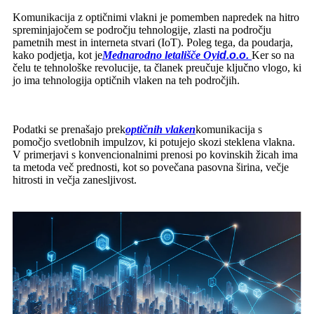
Komunikacija z optičnimi vlakni je pomemben napredek na hitro
spreminjajočem se področju tehnologije, zlasti na področju
pametnih mest in interneta stvari (IoT). Poleg tega, da poudarja,
kako podjetja, kot je
Mednarodno letališče Oyi
d.o.o.
Ker so na
čelu te tehnološke revolucije, ta članek preučuje ključno vlogo, ki
jo ima tehnologija optičnih vlaken na teh področjih.
Podatki se prenašajo prek
optičnih vlaken
komunikacija s
pomočjo svetlobnih impulzov, ki potujejo skozi steklena vlakna.
V primerjavi s konvencionalnimi prenosi po kovinskih žicah ima
ta metoda več prednosti, kot so povečana pasovna širina, večje
hitrosti in večja zanesljivost.