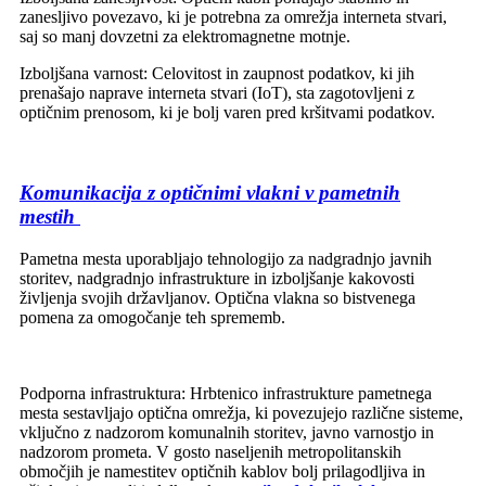
zanesljivo povezavo, ki je potrebna za omrežja interneta stvari,
saj so manj dovzetni za elektromagnetne motnje.
Izboljšana varnost: Celovitost in zaupnost podatkov, ki jih
prenašajo naprave interneta stvari (IoT), sta zagotovljeni z
optičnim prenosom, ki je bolj varen pred kršitvami podatkov.
Komunikacija z optičnimi vlakni v pametnih
mestih
Pametna mesta uporabljajo tehnologijo za nadgradnjo javnih
storitev, nadgradnjo infrastrukture in izboljšanje kakovosti
življenja svojih državljanov. Optična vlakna so bistvenega
pomena za omogočanje teh sprememb.
Podporna infrastruktura: Hrbtenico infrastrukture pametnega
mesta sestavljajo optična omrežja, ki povezujejo različne sisteme,
vključno z nadzorom komunalnih storitev, javno varnostjo in
nadzorom prometa. V gosto naseljenih metropolitanskih
območjih je namestitev optičnih kablov bolj prilagodljiva in