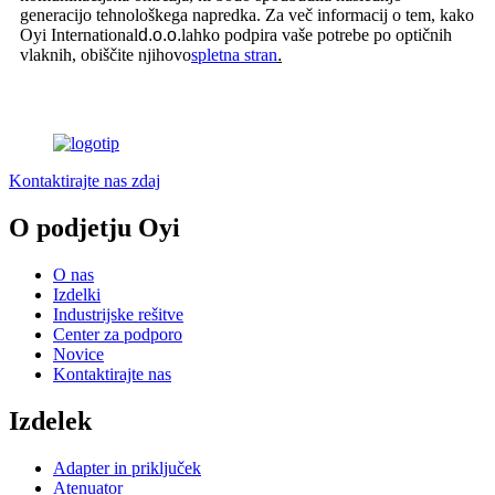
generacijo tehnološkega napredka. Za več informacij o tem, kako
Oyi International
d.o.o.
lahko podpira vaše potrebe po optičnih
vlaknih, obiščite njihovo
spletna stran
.
Kontaktirajte nas zdaj
O podjetju Oyi
O nas
Izdelki
Industrijske rešitve
Center za podporo
Novice
Kontaktirajte nas
Izdelek
Adapter in priključek
Atenuator