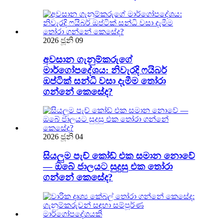
2026 ජූනි 09
අවසාන ගැනුම්කරුගේ
මාර්ගෝපදේශය: නිවැරදි ෆයිබර්
ඔප්ටික් සන්ධි වසා දැමීම තෝරා
ගන්නේ කෙසේද?
2026 ජූනි 04
සියලුම පැච් කෝඩ් එක සමාන නොවේ
— ඔබේ ජාලයට සුදුසු එක තෝරා
ගන්නේ කෙසේද?