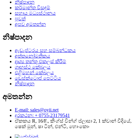
නිෂ්පාදන
කර්මාන්ත විසඳුම්
සහාය මධ්‍යස්ථානය
පුවත්
අපව අමතන්න
නිෂ්පාදන
ඇඩැප්ටරය සහ සම්බන්ධකය
අත්තනෝමතිකය
දෘශ්‍ය තන්තු එකලස් කිරීම්
ගෘහස්ථ කේබලය
එළිමහන් කේබලය
ඩෙස්ක්ටොප් පෙට්ටිය
නිෂ්පාදන
අමතන්න
E-mail: sales@oyii.net
දුරකථන: + 0755-23179541
ඒකකය R, 16/F., කිංග්ස් වින්ග් ප්ලාසා 2, 1 ක්වාන් වීදියේ,
ෂෙක් මුන්, ෂා ටින්, එන්ටී, හොංකොං