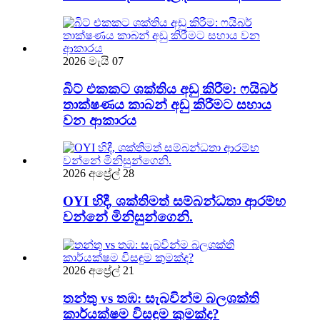
2026 මැයි 07
බිට් එකකට ශක්තිය අඩු කිරීම: ෆයිබර්
තාක්ෂණය කාබන් අඩු කිරීමට සහාය
වන ආකාරය
2026 අප්‍රේල් 28
OYI හිදී, ශක්තිමත් සම්බන්ධතා ආරම්භ
වන්නේ මිනිසුන්ගෙනි.
2026 අප්‍රේල් 21
තන්තු vs තඹ: සැබවින්ම බලශක්ති
කාර්යක්ෂම විසඳුම කුමක්ද?