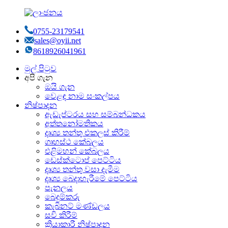
0755-23179541
sales@oyii.net
8618926041961
මුල් පිටුව
අපි ගැන
ඔයි ගැන
වෙළඳ නාම සංකල්පය
නිෂ්පාදන
ඇඩැප්ටරය සහ සම්බන්ධකය
අත්තනෝමතිකය
දෘශ්‍ය තන්තු එකලස් කිරීම්
ගෘහස්ථ කේබලය
එළිමහන් කේබලය
ඩෙස්ක්ටොප් පෙට්ටිය
දෘශ්‍ය තන්තු වසා දැමීම
දෘශ්‍ය බෙදාහැරීමේ පෙට්ටිය
පැනලය
බෙදුම්කරු
කැබිනට් මණ්ඩලය
සවි කිරීම්
ක්‍රියාකාරී නිෂ්පාදන