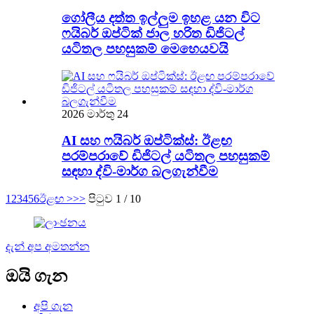
ගෝලීය දත්ත ඉල්ලුම ඉහළ යන විට
ෆයිබර් ඔප්ටික් ජාල හරිත ඩිජිටල්
යටිතල පහසුකම් මෙහෙයවයි
2026 මාර්තු 24
AI සහ ෆයිබර් ඔප්ටික්ස්: ඊළඟ
පරම්පරාවේ ඩිජිටල් යටිතල පහසුකම්
සඳහා ද්වි-මාර්ග බලගැන්වීම
1
2
3
4
5
6
ඊළඟ >
>>
පිටුව 1 / 10
දැන් අප අමතන්න
ඔයි ගැන
අපි ගැන