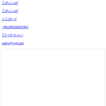
ටික්ටොක්
ටික්ටොක්
වට්ස්ඇප්
+8618926041961
විද්යුත් තැපෑල
sales@oyii.net