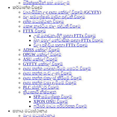
පරීක්ෂකයින් සහ මෙවලම්
කර්මාන්ත විසඳුම්
වායු-පිඹින ලද දෘශ්‍ය කේබල් විසඳුම් (GCYFY)
බල සම්ප්‍රේෂණ මාර්ග පද්ධති විසඳුම
දත්ත මධ්‍යස්ථාන විසඳුම
කොඳු නාරටිය ජාල පද්ධති විසඳුම
FTTX විසඳුම
උස් ගොඩනැගිලි සඳහා FTTx විසඳුම
බහු මහල් නේවාසික සඳහා FTTx විසඳුම
විලා පදිංචිය සඳහා FTTx විසඳුම
ADSS කේබල් විසඳුම්
OPGW කේබල් විසඳුම්
ASU කේබල් විසඳුම්
GYFTY කේබල් විසඳුම්
දෘශ්‍ය තන්තු බෙදාහැරීමේ පෙට්ටි විසඳුම්
දෘශ්‍ය තන්තු පැච් ලණු විසඳුම්
දෘශ්‍ය තන්තු එකලස් කිරීමේ විසඳුම්
දෘශ්‍ය තන්තු වසා දැමීමේ විසඳුම්
PLC ස්ප්ලිටර් විසඳුම්
ක්‍රියාකාරී නිෂ්පාදන
SFP සම්ප්‍රේෂක විසඳුම්
XPON ONU විසඳුම්
ෆයිබර් මාධ්‍ය පරිවර්තක විසඳුම්
සහාය මධ්‍යස්ථානය
මූල්‍ය මධ්‍යස්ථානය