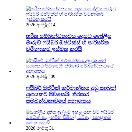
2026 අප්‍රේල් 14
හරිත සම්බන්ධතාවය දෙසට ගෝලීය
මාරුව ෆයිබර් ඔප්ටික්ස් හි පාරිසරික
වටිනාකම ඉස්මතු කරයි
2026 අප්‍රේල් 09
ෆයිබර් ඔප්ටික් කර්මාන්තය අඩු කාබන්
යුගයකට පිවිසෙයි: තිරසාර
සම්බන්ධතාවයේ අනාගතය
2026 මාර්තු 31