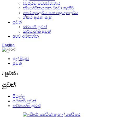
සැපයුම් මධ්‍යස්ථානය
නියෝජිතායතන බඳවා ගැනීම්
පෙර-අලෙවිය සහ පසු-අලෙවිය
නිතර අසන පැන
පුවත්
සමාගම් පුවත්
කර්මාන්ත පුවත්
අපව අමතන්න
English
මුල් පිටුව
පුවත්
/ පුවත් /
පුවත්
සියල්ල
සමාගම් පුවත්
කර්මාන්ත පුවත්