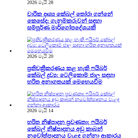
2026 මැයි 28
වාරික දෘශ්‍ය කේබල් තෝරා ගන්නේ
කෙසේද: ගැනුම්කරුවන් සඳහා
සම්පූර්ණ මාර්ගෝපදේශයකි
2026 මැයි 20
ප්‍රතිචක්‍රීකරණය කළ හැකි ෆයිබර්
කේබල් ද්‍රව්‍ය: ටෙලිකොම් ජාල සඳහා
හරිත අනාගතයක් මෙහෙයවීම
2026 මැයි 14
හරිත නිෂ්පාදන ප්‍රවණතා: ෆයිබර්
කේබල් නිෂ්පාදනය අඩු කාබන්
නවෝත්පාදනය වැළඳ ගන්නා ආකාරය