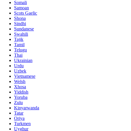
Somali
Samoan
Scots Gaelic
Shona
Sindhi
Sundanese
Swahili
Tajik
Tamil
Telugu
Thai
Ukrainian
Urdu
Uzbek
Vietnamese
Welsh
Xhosa
Yiddish
Yoruba
Zulu
Kinyarwanda
Tatar
Oriya
Turkmen
Uyghur