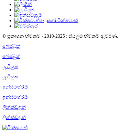
© ප්‍රකාශන හිමිකම - 2010-2025 : සියලුම හිමිකම් ඇවිරිණි.
ෆේස්බුක්
ෆේස්බුක්
යූ ටියුබ්
යූ ටියුබ්
ඉන්ස්ටග්රෑම්
ඉන්ස්ටග්රෑම්
ලින්ක්ඩ්ඉන්
ලින්ක්ඩ්ඉන්