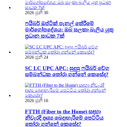
2026 ජූනි 30
ෆයිබර් ඔප්ටික් පැනල් තේරීමේ
මාර්ගෝපදේශය: ඔබ සලකා බැලිය යුතු
ප්‍රධාන සාධක 7ක්
2026 ජූනි 24
SC LC UPC APC: සුදුසු ෆයිබර් වේග
සම්බන්ධක තෝරා ගන්නේ කෙසේද?
2026 ජූනි 16
FTTH (Fiber to the Home) සඳහා
නිවැරදි දෘශ්‍ය බෙදාහැරීමේ පෙට්ටිය
තෝරා ගන්නේ කෙසේද?