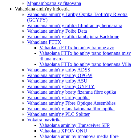
Mpanamboatra sy fitaovana
Vahaolana amin'ny indostria
Vahaolana amin'ny Tariby Optika Tsofin'ny Rivotra
(GCYFY)
Vahaolana amin'ny rafitra fifindran'ny herinaratra
Vahaolana amin'ny Foibe Data
Vahaolana amin'ny rafitra tambajotra Backbone
Vahaolana FTTX
Vahaolana FTTx ho an'ny tranobe avo
Vahaolana FTTx ho an'ny trano fonenana misy
rihana maro
Vahaolana FTTx ho an'ny trano fonenana Villa
Vahaolana amin'ny tariby ADSS
Vahaolana amin'ny tariby OPGW
Vahaolana amin'ny tariby ASU
Vahaolana amin'ny tariby GYFTY
Vahaolana amin'ny boaty fizarana fibre optika
Vahaolana amin'ny tariby optika
Vahaolana amin'ny Fibre Optique Assemblies
Vahaolana amin'ny fanakatonana fibre optika
Vahaolana amin'ny PLC Splitter
Vokatra mavitrika
Vahaolana amin'ny Transceiver SFP
Vahaolana XPON ONU
Vahaolana amin'ny mpanova media fibre