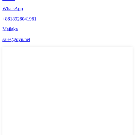
WhatsApp
+8618926041961
Mailaka
sales@oyii.net