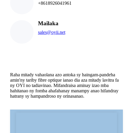
+8618926041961
Mailaka
sales@oyii.net
Raha mitady vahaolana azo antoka sy haingam-pandeha
amin'ny tariby fibre optique ianao dia aza mitady lavitra fa
ny OYI no tadiavinao. Mifandraisa aminay izao mba
hahitanao ny fomba ahafahanay manampy anao hifandray
hatrany sy hampandroso ny orinasanao.