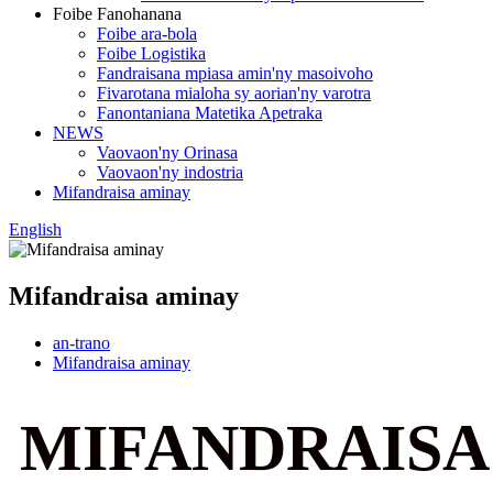
Foibe Fanohanana
Foibe ara-bola
Foibe Logistika
Fandraisana mpiasa amin'ny masoivoho
Fivarotana mialoha sy aorian'ny varotra
Fanontaniana Matetika Apetraka
NEWS
Vaovaon'ny Orinasa
Vaovaon'ny indostria
Mifandraisa aminay
English
Mifandraisa aminay
an-trano
Mifandraisa aminay
MIFANDRAISA