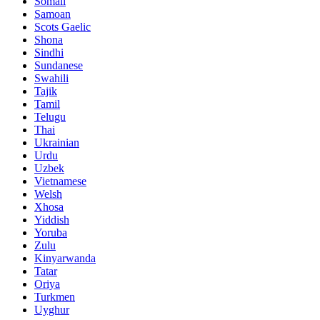
Somali
Samoan
Scots Gaelic
Shona
Sindhi
Sundanese
Swahili
Tajik
Tamil
Telugu
Thai
Ukrainian
Urdu
Uzbek
Vietnamese
Welsh
Xhosa
Yiddish
Yoruba
Zulu
Kinyarwanda
Tatar
Oriya
Turkmen
Uyghur