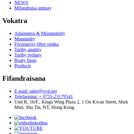
NEWS
Mifandraisa aminay
Vokatra
Adaptatera & Mpampitohy
Mpanindry
Fivorian'ny fibre optika
Tariby anatiny
Tariby ivelany
Boaty birao
Products
Fifandraisana
E-mail: sales@oyii.net
Telefaonina: + 0755-23179541
Unit R, 16/F., Kings Wing Plaza 2, 1 On Kwan Street, Shek
Mun, Sha Tin, NT, Hong Kong