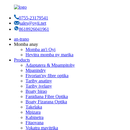
0755-23179541
sales@oyii.net
8618926041961
an-trano
Momba anay
Momba an'i Oyi
Hevitra momba ny marika
Products
Adaptatera & Mpampitohy
Mpanindry
Fivorian'ny fibre optika
Tariby anatiny
Tariby ivelany
Boaty birao
Fanidiana Fibre Optika
Boaty Fizarana Optika
Takelaka
Mpizara
Kabinetra
Fitaovana
Vokatra mavitrika