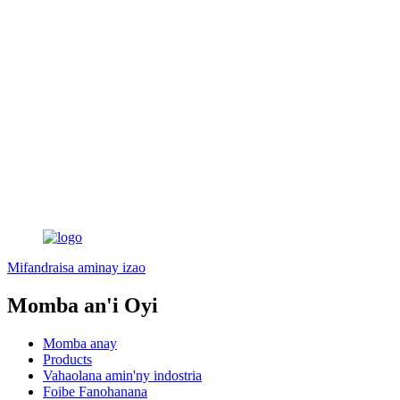
Mifandraisa aminay izao
Momba an'i Oyi
Momba anay
Products
Vahaolana amin'ny indostria
Foibe Fanohanana