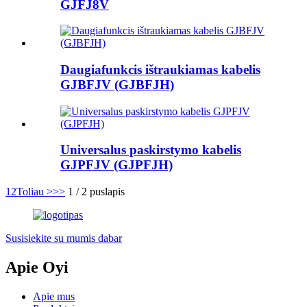
GJFJ8V
Daugiafunkcis ištraukiamas kabelis
GJBFJV (GJBFJH)
Universalus paskirstymo kabelis
GJPFJV (GJPFJH)
1
2
Toliau >
>>
1 / 2 puslapis
Susisiekite su mumis dabar
Apie Oyi
Apie mus