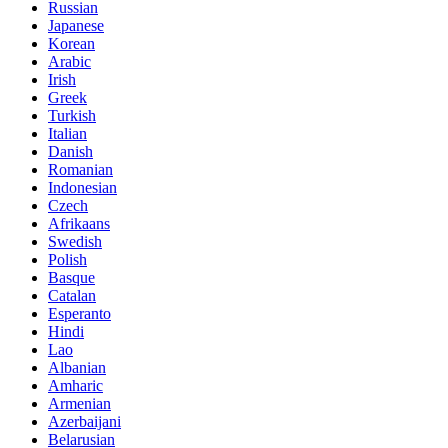
Russian
Japanese
Korean
Arabic
Irish
Greek
Turkish
Italian
Danish
Romanian
Indonesian
Czech
Afrikaans
Swedish
Polish
Basque
Catalan
Esperanto
Hindi
Lao
Albanian
Amharic
Armenian
Azerbaijani
Belarusian