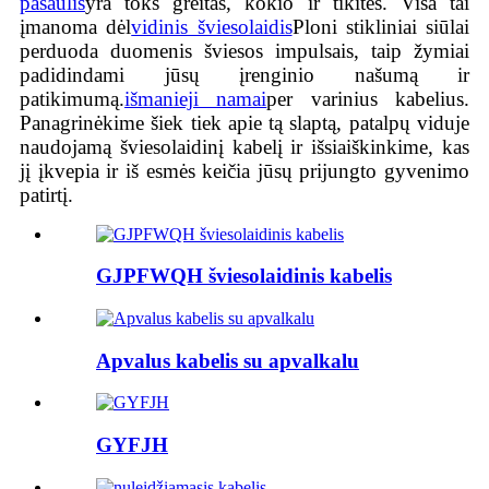
pasaulis
yra toks greitas, kokio ir tikitės. Visa tai
įmanoma dėl
vidinis šviesolaidis
Ploni stikliniai siūlai
perduoda duomenis šviesos impulsais, taip žymiai
padidindami jūsų įrenginio našumą ir
patikimumą.
išmanieji namai
per varinius kabelius.
Panagrinėkime šiek tiek apie tą slaptą, patalpų viduje
naudojamą šviesolaidinį kabelį ir išsiaiškinkime, kas
jį įkvepia ir iš esmės keičia jūsų prijungto gyvenimo
patirtį.
GJPFWQH šviesolaidinis kabelis
Apvalus kabelis su apvalkalu
GYFJH