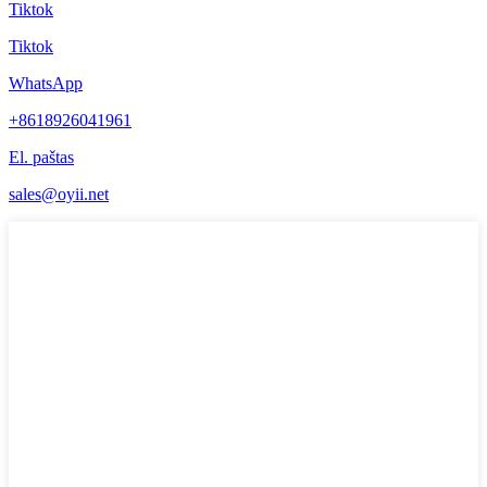
Tiktok
Tiktok
WhatsApp
+8618926041961
El. paštas
sales@oyii.net