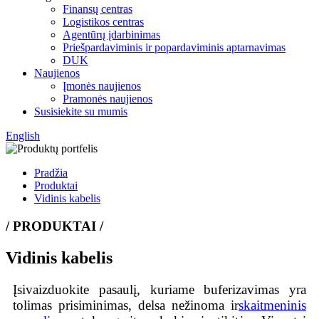
Finansų centras
Logistikos centras
Agentūrų įdarbinimas
Priešpardaviminis ir popardaviminis aptarnavimas
DUK
Naujienos
Įmonės naujienos
Pramonės naujienos
Susisiekite su mumis
English
Pradžia
Produktai
Vidinis kabelis
/ PRODUKTAI /
Vidinis kabelis
Įsivaizduokite pasaulį, kuriame buferizavimas yra
tolimas prisiminimas, delsa nežinoma ir
skaitmeninis