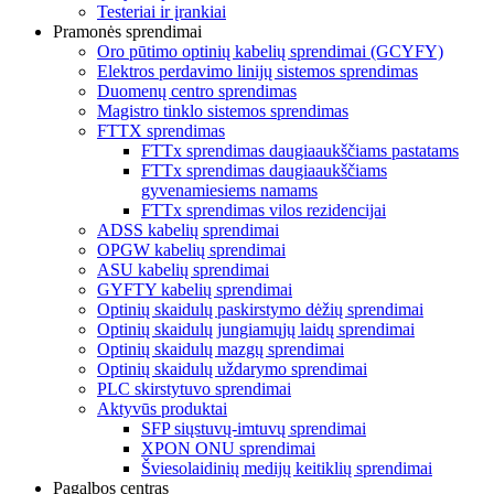
Testeriai ir įrankiai
Pramonės sprendimai
Oro pūtimo optinių kabelių sprendimai (GCYFY)
Elektros perdavimo linijų sistemos sprendimas
Duomenų centro sprendimas
Magistro tinklo sistemos sprendimas
FTTX sprendimas
FTTx sprendimas daugiaaukščiams pastatams
FTTx sprendimas daugiaaukščiams
gyvenamiesiems namams
FTTx sprendimas vilos rezidencijai
ADSS kabelių sprendimai
OPGW kabelių sprendimai
ASU kabelių sprendimai
GYFTY kabelių sprendimai
Optinių skaidulų paskirstymo dėžių sprendimai
Optinių skaidulų jungiamųjų laidų sprendimai
Optinių skaidulų mazgų sprendimai
Optinių skaidulų uždarymo sprendimai
PLC skirstytuvo sprendimai
Aktyvūs produktai
SFP siųstuvų-imtuvų sprendimai
XPON ONU sprendimai
Šviesolaidinių medijų keitiklių sprendimai
Pagalbos centras