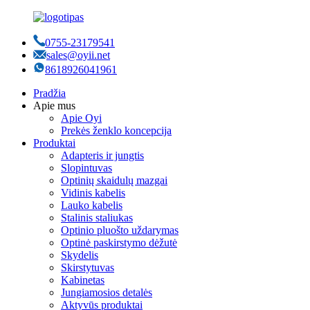
0755-23179541
sales@oyii.net
8618926041961
Pradžia
Apie mus
Apie Oyi
Prekės ženklo koncepcija
Produktai
Adapteris ir jungtis
Slopintuvas
Optinių skaidulų mazgai
Vidinis kabelis
Lauko kabelis
Stalinis staliukas
Optinio pluošto uždarymas
Optinė paskirstymo dėžutė
Skydelis
Skirstytuvas
Kabinetas
Jungiamosios detalės
Aktyvūs produktai