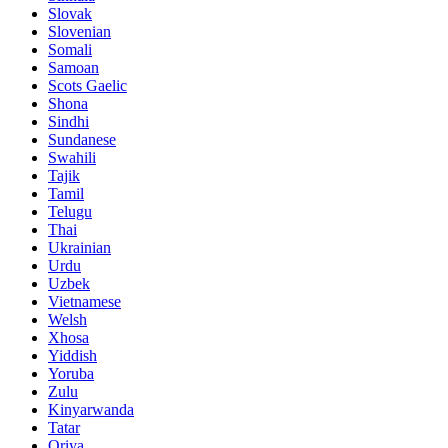
Slovak
Slovenian
Somali
Samoan
Scots Gaelic
Shona
Sindhi
Sundanese
Swahili
Tajik
Tamil
Telugu
Thai
Ukrainian
Urdu
Uzbek
Vietnamese
Welsh
Xhosa
Yiddish
Yoruba
Zulu
Kinyarwanda
Tatar
Oriya