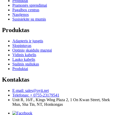
Produktai
Pramonės sprendimai
Pagalbos centras
Naujienos
Susisiekite su mumis
Produktas
Adapteris ir jungtis
Slopintuvas
Optinių skaidulų mazgai
Vidinis kabelis
Lauko kabelis
Stalinis staliukas
Produktai
Kontaktas
E-mail: sales@oyii.net
Telefonas: + 0755-23179541
Unit R, 16/F., Kings Wing Plaza 2, 1 On Kwan Street, Shek
Mun, Sha Tin, NT, Honkongas