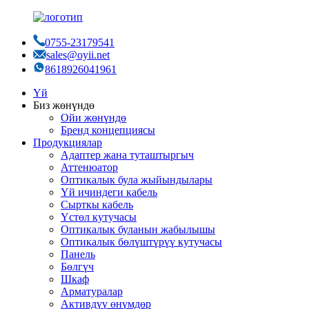
0755-23179541
sales@oyii.net
8618926041961
Үй
Биз жөнүндө
Ойи жөнүндө
Бренд концепциясы
Продукциялар
Адаптер жана туташтыргыч
Аттенюатор
Оптикалык була жыйындылары
Үй ичиндеги кабель
Сырткы кабель
Үстөл кутучасы
Оптикалык буланын жабылышы
Оптикалык бөлүштүрүү кутучасы
Панель
Бөлгүч
Шкаф
Арматуралар
Активдүү өнүмдөр