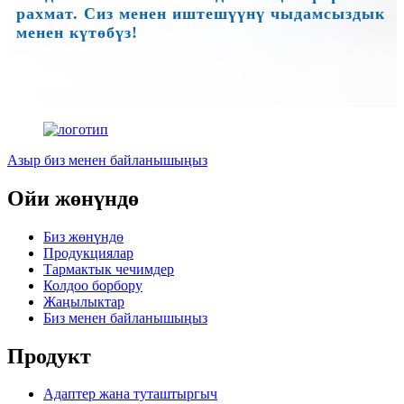
рахмат. Сиз менен иштешүүнү чыдамсыздык
менен күтөбүз!
Азыр биз менен байланышыңыз
Ойи жөнүндө
Биз жөнүндө
Продукциялар
Тармактык чечимдер
Колдоо борбору
Жаңылыктар
Биз менен байланышыңыз
Продукт
Адаптер жана туташтыргыч