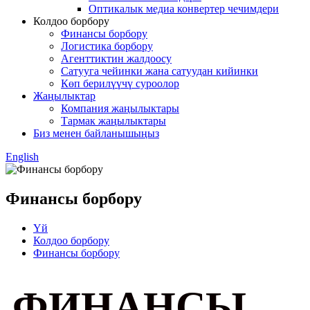
Оптикалык медиа конвертер чечимдери
Колдоо борбору
Финансы борбору
Логистика борбору
Агенттиктин жалдоосу
Сатууга чейинки жана сатуудан кийинки
Көп берилүүчү суроолор
Жаңылыктар
Компания жаңылыктары
Тармак жаңылыктары
Биз менен байланышыңыз
English
Финансы борбору
Үй
Колдоо борбору
Финансы борбору
ФИНАНСЫ