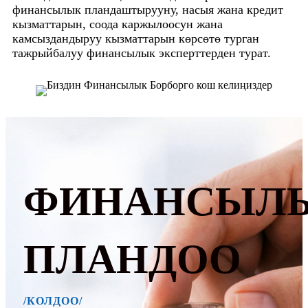
финансылык пландаштырууну, насыя жана кредит
кызматтарын, соода каржылоосун жана
камсыздандыруу кызматтарын көрсөтө турган
тажрыйбалуу финансылык эксперттерден турат.
ФИНАНСЫЛ
ПЛАНДОО
/КОЛДОО/