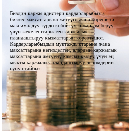
Биздин каржы адистери кардарларыбызга
бизнес максаттарына жетүүгө жана кирешени
максималдуу түрдө көбөйтүүгө жардам берүү
үчүн жекелештирилген каржылык
пландаштыруу кызматтарын көрсөтүшөт.
Кардарларыбыздын муктаждыктарына жана
максаттарына негизделген, алардын каржылык
максаттарына жетүүнү камсыз кылуу үчүн эң
мыкты каржылык пландаштыруу чечимдерин
сунуштайбыз.