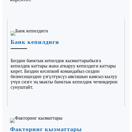
Банк кепилдиги
Биздин банктык кепилдик кызматтарыбызга
кепилдик каттары жана аткаруу кепилдиги каттары
кирет. Биздин кесипкөй командабыз сиздин
бизнесиңиздин үзгүлтүксүз аякташын камсыз кылуу
үчүн сизге эң мыкты банктык кепилдик чечимдерин
сунуштайт.
Факторинг кызматтары