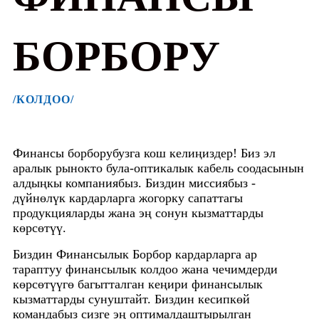
БОРБОРУ
/КОЛДОО/
Финансы борборубузга кош келиңиздер! Биз эл
аралык рынокто була-оптикалык кабель соодасынын
алдыңкы компаниябыз. Биздин миссиябыз -
дүйнөлүк кардарларга жогорку сапаттагы
продукцияларды жана эң сонун кызматтарды
көрсөтүү.
Биздин Финансылык Борбор кардарларга ар
тараптуу финансылык колдоо жана чечимдерди
көрсөтүүгө багытталган кеңири финансылык
кызматтарды сунуштайт. Биздин кесипкөй
командабыз сизге эң оптималдаштырылган