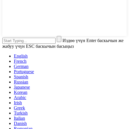
Издөө үчүн Enter баскычын же
жабуу үчүн ESC баскычын басыңыз
English
French
German
Portuguese
Spanish
Russian
Japanese
Korean
Arabic
Irish
Greek
Turkish
Italian
Danish
Romanian