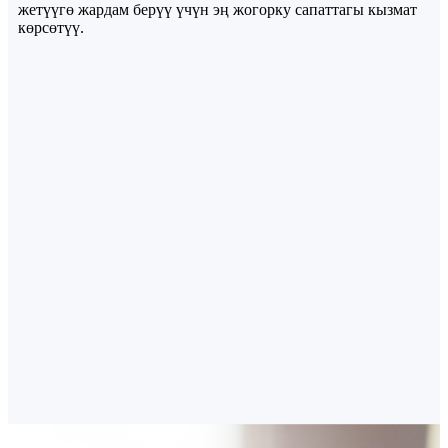
жетүүгө жардам берүү үчүн эң жогорку сапаттагы кызмат
көрсөтүү.