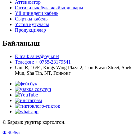
Аттенюатор
Оптикалык була жыйындылары
Үй ичиндеги кабель
Сырткы кабель
Үстөл кутучасы
Продукциялар
Байланыш
E-mail: sales@oyii.net
Телефон: + 0755-23179541
Unit R, 16/F., Kings Wing Plaza 2, 1 on Kwan Street, Shek
Mun, Sha Tin, NT, Гонконг
© Бардык укуктар корголгон.
Фейсбук