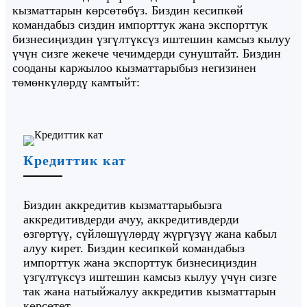
кызматтарын көрсөтөбүз. Биздин кесипкөй
командабыз сиздин импорттук жана экспорттук
бизнесиңиздин үзгүлтүксүз иштешин камсыз кылуу
үчүн сизге жекече чечимдерди сунуштайт. Биздин
сооданы каржылоо кызматтарыбыз негизинен
төмөнкүлөрдү камтыйт:
Кредиттик кат
Биздин аккредитив кызматтарыбызга
аккредитивдерди ачуу, аккредитивдерди
өзгөртүү, сүйлөшүүлөрдү жүргүзүү жана кабыл
алуу кирет. Биздин кесипкөй командабыз
импорттук жана экспорттук бизнесиңиздин
үзгүлтүксүз иштешин камсыз кылуу үчүн сизге
так жана натыйжалуу аккредитив кызматтарын
көрсөтөт.