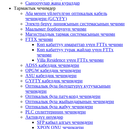
Сыноочулар жана куралдар
Тармактык чечимдер
Аба менен үйлөтүлгөн оптикалык кабель
чечимдери (GCYFY)
Электр берүү линиясынын системасынын чечими
Маалымат борборунун чечими
Магистралдык тармак системасынын чечими
FTTX чечими
Көп кабаттуу имараттар үчүн FTTx чечими
Көп кабаттуу турак жайлар үчүн FTTx
чечими
Villa Residence үчүн FTTx чечими
ADSS кабелдик чечимдери
OPGW кабелдик чечимдери
ASU кабелдик чечимдери
GYFTY кабелдик чечимдери
Оптикалык була бөлүштүрүү кутучасынын
чечимдери
Оптикалык була патч-корд чечимдери
Оптикалык була жыйындарынын чечимдери
Оптикалык була жабуу чечимдери
PLC сплиттеринин чечимдери
Активдүү өнүмдөр
SFP кабыл алгыч чечимдери
XPON ONU чечимдери