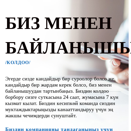
БИЗ МЕНЕН
БАЙЛАНЫШ
/КОЛДОО/
Эгерде сизде кандайдыр бир суроолор болсо же
кандайдыр бир жардам керек болсо, биз менен
байланышуудан тартынбаңыз. Биздин колдоо
борбору сизге суткасына 24 саат, жумасына 7 күн
кызмат кылат. Биздин кесипкөй команда сиздин
муктаждыктарыңызды канааттандыруу үчүн эң
жакшы чечимдерди сунуштайт.
Биздин компанияны тандаганыңыз үчүн