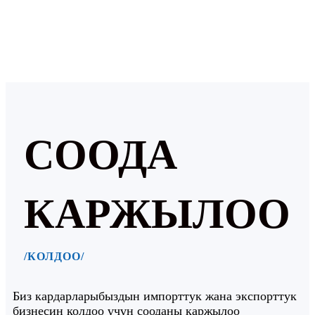
СООДА
КАРЖЫЛОО
/КОЛДОО/
Биз кардарларыбыздын импорттук жана экспорттук
бизнесин колдоо үчүн сооданы каржылоо