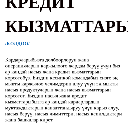
КРЕДИТ
КЫЗМАТТАР
/КОЛДОО/
Кардарларыбызга долбоорлорун жана
операцияларын каржылоого жардам берүү үчүн биз
ар кандай насыя жана кредит кызматтарын
көрсөтөбүз. Биздин кесипкөй командабыз сизге эң
мыкты каржылоо чечимдерин алуу үчүн эң мыкты
насыя продуктуларын жана насыя кызматтарын
көрсөтөт. Биздин насыя жана кредит
кызматтарыбызга ар кандай кардарлардын
муктаждыктарын канааттандыруу үчүн карыз алуу,
насыя берүү, насыя лимиттери, насыя кепилдиктери
жана башкалар кирет.