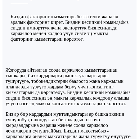
Биздин факторинг кызматтарыбызга ички жана эл
аралык факторинг кирет. Биздин кесипкөй командабыз
сиздин импорттук жана экспорттук бизнесиңизди
каржылоо менен колдоо үчүн сизге эң мыкты
факторинг кызматтарын көрсөтөт.
Жогоруда айтылган соода каржылоо кызматтарынан
тышкары, биз кардарларга рыноктук шарттарды
түшүнүүгө, тобокелдиктерди баалоого жана каржылык
пландарды түзүүгө жардам берүү үчүн консалтинг
кызматтарын да көрсөтөбүз. Биздин кесипкөй командабыз
сиздин бизнесиңиз эң мыкты каржылык колдоону алышы
үчүн сизге эң мыкты консалтинг кызматтарын көрсөтөт.
Биз ар бир кардардын муктаждыктары ар башка экенин
түшүнөбүз, ошондуктан биз алардын өзгөчө
кырдаалдарына жараша жекече соода каржылоо
чечимдерин сунуштайбыз. Биздин максатыбыз -
кардарларга бизнес максаттарына жана туруктуу өнүгүүгө