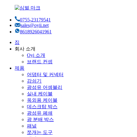
0755-23179541
sales@oyii.net
8618926041961
집
회사 소개
Oyi 소개
브랜드 컨셉
제품
어댑터 및 커넥터
감쇠기
광섬유 어셈블리
실내 케이블
옥외용 케이블
데스크탑 박스
광섬유 폐쇄
광 분배 박스
패널
쪼개는 도구