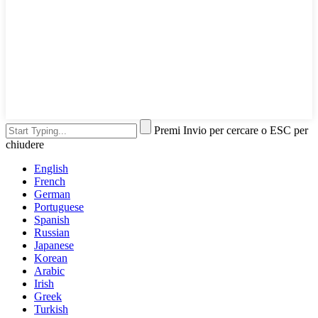
Premi Invio per cercare o ESC per
chiudere
English
French
German
Portuguese
Spanish
Russian
Japanese
Korean
Arabic
Irish
Greek
Turkish