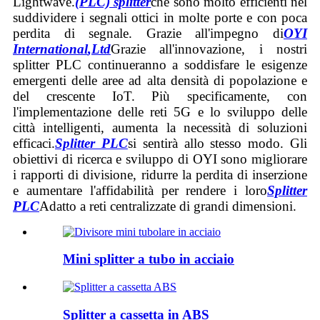
Lightwave.
(PLC) splitter
che sono molto efficienti nel
suddividere i segnali ottici in molte porte e con poca
perdita di segnale. Grazie all'impegno di
OYI
International
,
Ltd
Grazie all'innovazione, i nostri
splitter PLC continueranno a soddisfare le esigenze
emergenti delle aree ad alta densità di popolazione e
del crescente IoT. Più specificamente, con
l'implementazione delle reti 5G e lo sviluppo delle
città intelligenti, aumenta la necessità di soluzioni
efficaci.
Splitter PLC
si sentirà allo stesso modo. Gli
obiettivi di ricerca e sviluppo di OYI sono migliorare
i rapporti di divisione, ridurre la perdita di inserzione
e aumentare l'affidabilità per rendere i loro
Splitter
PLC
Adatto a reti centralizzate di grandi dimensioni.
Mini splitter a tubo in acciaio
Splitter a cassetta in ABS