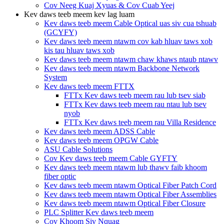
Cov Neeg Kuaj Xyuas & Cov Cuab Yeej
Kev daws teeb meem kev lag luam
Kev daws teeb meem Cable Optical uas siv cua tshuab
(GCYFY)
Kev daws teeb meem ntawm cov kab hluav taws xob
kis tau hluav taws xob
Kev daws teeb meem ntawm chaw khaws ntaub ntawv
Kev daws teeb meem ntawm Backbone Network
System
Kev daws teeb meem FTTX
FTTx Kev daws teeb meem rau lub tsev siab
FTTx Kev daws teeb meem rau ntau lub tsev
nyob
FTTx Kev daws teeb meem rau Villa Residence
Kev daws teeb meem ADSS Cable
Kev daws teeb meem OPGW Cable
ASU Cable Solutions
Cov Kev daws teeb meem Cable GYFTY
Kev daws teeb meem ntawm lub thawv faib khoom
fiber optic
Kev daws teeb meem ntawm Optical Fiber Patch Cord
Kev daws teeb meem ntawm Optical Fiber Assemblies
Kev daws teeb meem ntawm Optical Fiber Closure
PLC Splitter Kev daws teeb meem
Cov Khoom Siv Nquag