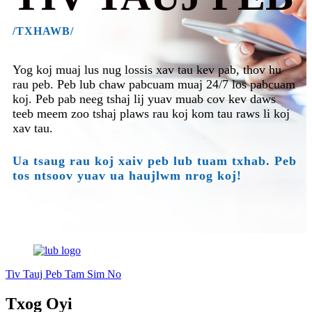
/TXHAWB/
Yog koj muaj lus nug lossis xav tau kev pab, thov hu
rau peb. Peb lub chaw pabcuam muaj 24/7 los pabcuam
koj. Peb pab neeg tshaj lij yuav muab cov kev daws
teeb meem zoo tshaj plaws rau koj kom tau raws li koj
xav tau.
Ua tsaug rau koj xaiv peb lub tuam txhab. Peb
tos ntsoov yuav ua haujlwm nrog koj!
Tiv Tauj Peb Tam Sim No
Txog Oyi