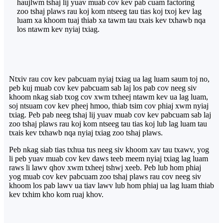
haujlwm tshaj lij yuav muab cov kev pab cuam factoring
zoo tshaj plaws rau koj kom ntseeg tau tias koj txoj kev lag
luam xa khoom tuaj thiab xa tawm tau txais kev txhawb nqa
los ntawm kev nyiaj txiag.
Ntxiv rau cov kev pabcuam nyiaj txiag ua lag luam saum toj no,
peb kuj muab cov kev pabcuam sab laj los pab cov neeg siv
khoom nkag siab txog cov xwm txheej ntawm kev ua lag luam,
soj ntsuam cov kev pheej hmoo, thiab tsim cov phiaj xwm nyiaj
txiag. Peb pab neeg tshaj lij yuav muab cov kev pabcuam sab laj
zoo tshaj plaws rau koj kom ntseeg tau tias koj lub lag luam tau
txais kev txhawb nqa nyiaj txiag zoo tshaj plaws.
Peb nkag siab tias txhua tus neeg siv khoom xav tau txawv, yog
li peb yuav muab cov kev daws teeb meem nyiaj txiag lag luam
raws li lawv qhov xwm txheej tshwj xeeb. Peb lub hom phiaj
yog muab cov kev pabcuam zoo tshaj plaws rau cov neeg siv
khoom los pab lawv ua tiav lawv lub hom phiaj ua lag luam thiab
kev txhim kho kom ruaj khov.