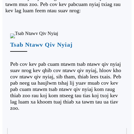
tawm mus zoo. Peb cov kev pabcuam nyiaj txiag rau
kev lag luam feem ntau suav nrog:
Tsab Ntawv Qiv Nyiaj
Peb cov kev pab cuam ntawm tsab ntawv qiv nyiaj
suav nrog kev qhib cov ntawv qiv nyiaj, hloov kho
cov ntawv qiv nyiaj, sib tham, thiab lees txais. Peb
pab neeg ua haujlwm tshaj lij yuav muab cov kev
pab cuam ntawm tsab ntawv qiv nyiaj kom raug
thiab zoo rau koj kom ntseeg tau tias koj txoj kev
lag luam xa khoom tuaj thiab xa tawm tau ua tiav
zoo.