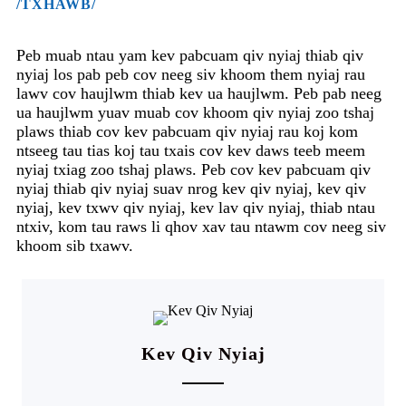
/TXHAWB/
Peb muab ntau yam kev pabcuam qiv nyiaj thiab qiv
nyiaj los pab peb cov neeg siv khoom them nyiaj rau
lawv cov haujlwm thiab kev ua haujlwm. Peb pab neeg
ua haujlwm yuav muab cov khoom qiv nyiaj zoo tshaj
plaws thiab cov kev pabcuam qiv nyiaj rau koj kom
ntseeg tau tias koj tau txais cov kev daws teeb meem
nyiaj txiag zoo tshaj plaws. Peb cov kev pabcuam qiv
nyiaj thiab qiv nyiaj suav nrog kev qiv nyiaj, kev qiv
nyiaj, kev txwv qiv nyiaj, kev lav qiv nyiaj, thiab ntau
ntxiv, kom tau raws li qhov xav tau ntawm cov neeg siv
khoom sib txawv.
Kev Qiv Nyiaj