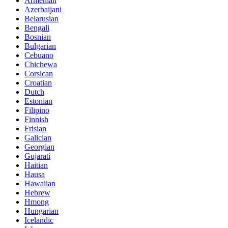
Armenian
Azerbaijani
Belarusian
Bengali
Bosnian
Bulgarian
Cebuano
Chichewa
Corsican
Croatian
Dutch
Estonian
Filipino
Finnish
Frisian
Galician
Georgian
Gujarati
Haitian
Hausa
Hawaiian
Hebrew
Hmong
Hungarian
Icelandic