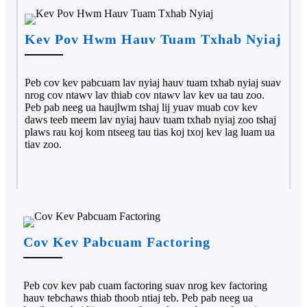
Kev Pov Hwm Hauv Tuam Txhab Nyiaj
Peb cov kev pabcuam lav nyiaj hauv tuam txhab nyiaj suav
nrog cov ntawv lav thiab cov ntawv lav kev ua tau zoo.
Peb pab neeg ua haujlwm tshaj lij yuav muab cov kev
daws teeb meem lav nyiaj hauv tuam txhab nyiaj zoo tshaj
plaws rau koj kom ntseeg tau tias koj txoj kev lag luam ua
tiav zoo.
Cov Kev Pabcuam Factoring
Peb cov kev pab cuam factoring suav nrog kev factoring
hauv tebchaws thiab thoob ntiaj teb. Peb pab neeg ua