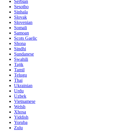
Serbian
Sesotho
Sinhala
Slovak
Slovenian
Somali
Samoan
Scots Gaelic
Shona
Sindhi
Sundanese
Swahili
Tajik
Tamil
Telugu
Thai
Ukrainian
Urdu
Uzbek
Vietnamese
Welsh
Xhosa
Yiddish
Yoruba
Zulu