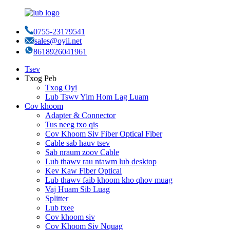
0755-23179541
sales@oyii.net
8618926041961
Tsev
Txog Peb
Txog Oyi
Lub Tswv Yim Hom Lag Luam
Cov khoom
Adapter & Connector
Tus neeg txo qis
Cov Khoom Siv Fiber Optical Fiber
Cable sab hauv tsev
Sab nraum zoov Cable
Lub thawv rau ntawm lub desktop
Kev Kaw Fiber Optical
Lub thawv faib khoom kho qhov muag
Vaj Huam Sib Luag
Splitter
Lub txee
Cov khoom siv
Cov Khoom Siv Nquag