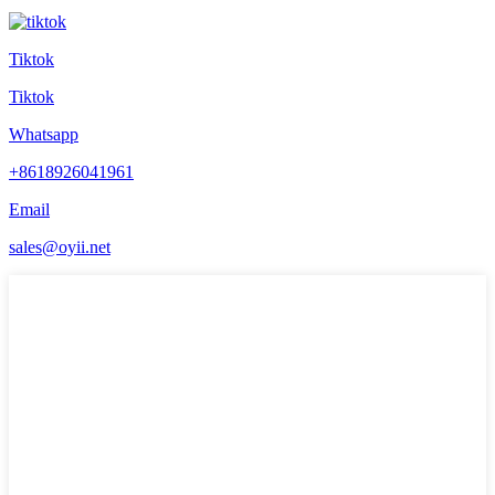
Tiktok
Tiktok
Whatsapp
+8618926041961
Email
sales@oyii.net