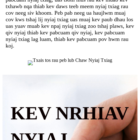
txhawb nqa thiab kev daws teeb meem nyiaj txiag rau
cov neeg siv khoom. Peb pab neeg ua haujlwm muaj
cov kws tshaj lij nyiaj txiag uas muaj kev paub dhau los
uas yuav muab kev npaj nyiaj txiag zoo tshaj plaws, kev
qiv nyiaj thiab kev pabcuam qiv nyiaj, kev pabcuam
nyiaj txiag lag luam, thiab kev pabcuam pov hwm rau
koj.
KEV NRHIAV
NYIAJ