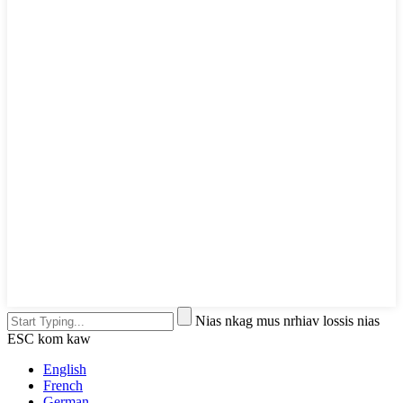
Nias nkag mus nrhiav lossis nias
ESC kom kaw
English
French
German