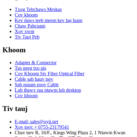
Txog Tebchaws Meskas
Cov khoom
Kev daws teeb meem kev lag luam
Chaw Pabcuam
Xov xwm
Tiv Tauj Peb
Khoom
Adapter & Connector
Tus neeg txo qis
Cov Khoom Siv Fiber Optical Fiber
Cable sab hauv tsev
Sab nraum zoov Cable
Lub thawv rau ntawm lub desktop
Cov khoom
Tiv tauj
E-mail: sales@oyii.net
Xov tooj: + 0755-23179541
Chav tsev R, 16/F., Kings Wing Plaza 2, 1 Ntawm Kwan