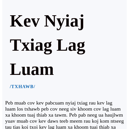
Kev Nyiaj
Txiag Lag
Luam
/TXHAWB/
Peb muab cov kev pabcuam nyiaj txiag rau kev lag
luam los txhawb peb cov neeg siv khoom cov lag luam
xa khoom tuaj thiab xa tawm. Peb pab neeg ua haujlwm
yuav muab cov kev daws teeb meem rau koj kom ntseeg
tau tias koj txoj kev lag luam xa khoom tuaj thiab xa