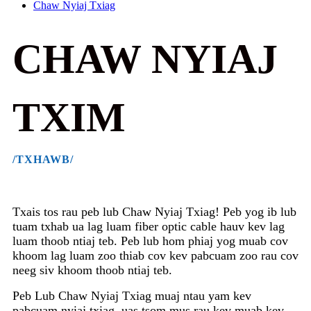
Chaw Nyiaj Txiag
CHAW NYIAJ
TXIM
/TXHAWB/
Txais tos rau peb lub Chaw Nyiaj Txiag! Peb yog ib lub
tuam txhab ua lag luam fiber optic cable hauv kev lag
luam thoob ntiaj teb. Peb lub hom phiaj yog muab cov
khoom lag luam zoo thiab cov kev pabcuam zoo rau cov
neeg siv khoom thoob ntiaj teb.
Peb Lub Chaw Nyiaj Txiag muaj ntau yam kev
pabcuam nyiaj txiag, uas tsom mus rau kev muab kev