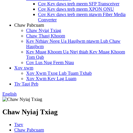
Cov Kev daws teeb meem SFP Transceiver
Cov Kev daws teeb meem XPON ONU
Cov Kev daws teeb meem ntawm Fiber Media
Converter
Chaw Pabcuam
Chaw Nyiaj Txiag
Chaw Thauj Khoom
Kev Nrhiav Neeg Ua Haujlwm ntawm Lub Chaw
Haujlwm
Kev Muag Khoom Ua Ntej thiab Kev Muag Khoom
Tom Qab
Cov Lus Nug Feem Ntau
Xov xwm
Xov Xwm Txog Lub Tuam Txhab
Xov Xwm Kev Lag Luam
Tiv Tauj Peb
English
Chaw Nyiaj Txiag
Tsev
Chaw Pabcuam