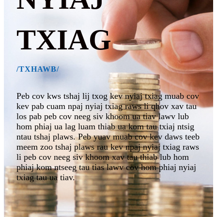
TXIAG
/TXHAWB/
Peb cov kws tshaj lij txog kev nyiaj txiag muab cov
kev pab cuam npaj nyiaj txiag raws li qhov xav tau
los pab peb cov neeg siv khoom ua tiav lawv lub
hom phiaj ua lag luam thiab ua kom tau txiaj ntsig
ntau tshaj plaws. Peb yuav muab cov kev daws teeb
meem zoo tshaj plaws rau kev npaj nyiaj txiag raws
li peb cov neeg siv khoom xav tau thiab lub hom
phiaj kom ntseeg tau tias lawv cov hom phiaj nyiaj
txiag tau ua tiav.