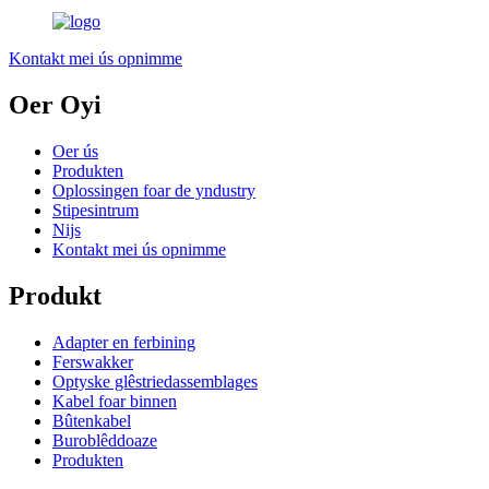
Kontakt mei ús opnimme
Oer Oyi
Oer ús
Produkten
Oplossingen foar de yndustry
Stipesintrum
Nijs
Kontakt mei ús opnimme
Produkt
Adapter en ferbining
Ferswakker
Optyske glêstriedassemblages
Kabel foar binnen
Bûtenkabel
Buroblêddoaze
Produkten