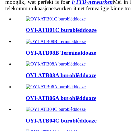
mooglik, wat perfekt is foar
FTTD-netwurken
Mei in 
telekommunikaasjenetwurken it net ferneatigje kinne troc
OYI-ATB01C buroblêddoaze
OYI-ATB08B Terminaldoaze
OYI-ATB08A buroblêddoaze
OYI-ATB06A buroblêddoaze
OYI-ATB04C buroblêddoaze