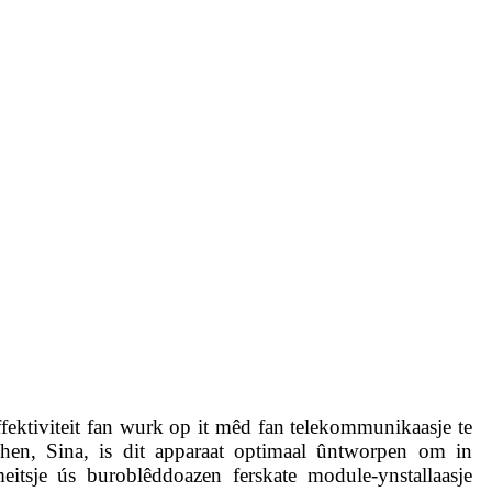
fektiviteit fan wurk op it mêd fan telekommunikaasje te
zhen, Sina, is dit apparaat optimaal ûntworpen om in
itsje ús buroblêddoazen ferskate module-ynstallaasje