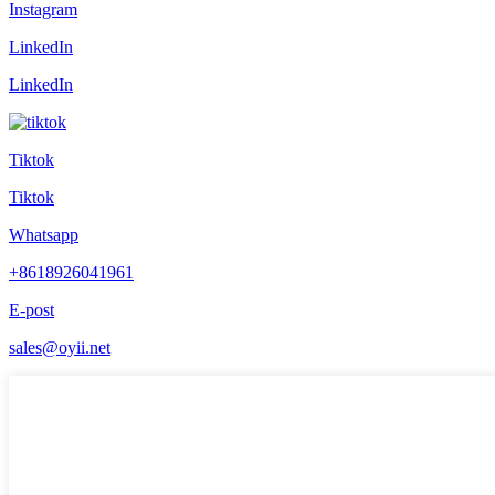
Instagram
LinkedIn
LinkedIn
Tiktok
Tiktok
Whatsapp
+8618926041961
E-post
sales@oyii.net