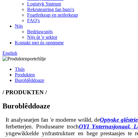
Logistyk Sintrum
Rekrutearring fan buro's
Foarferkeap en neiferkeap
FAQ's
Nijs
Bedriuwsnijs
Nijs út 'e sektor
Kontakt mei ús opnimme
English
Thús
Produkten
Buroblêddoaze
/ PRODUKTEN /
Buroblêddoaze
It analysearjen fan 'e moderne wrâld, de
Optyske glêstri
ferbetterjen. Produsearre troch
OYI Ynternasjonaal, L
yngewikkelde ynfrastruktuer en hege prestaasjes te 