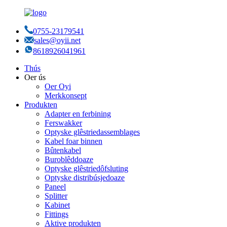
0755-23179541
sales@oyii.net
8618926041961
Thús
Oer ús
Oer Oyi
Merkkonsept
Produkten
Adapter en ferbining
Ferswakker
Optyske glêstriedassemblages
Kabel foar binnen
Bûtenkabel
Buroblêddoaze
Optyske glêstriedôfsluting
Optyske distribúsjedoaze
Paneel
Splitter
Kabinet
Fittings
Aktive produkten