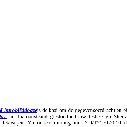
ed buroblêddoaze
is de kaai om de gegevensoerdracht en ef
td.
.
, in foaroansteand glêstriedbedriuw fêstige yn Shen
reflektearjen. Yn oerienstimming mei YD/T2150-2010 me