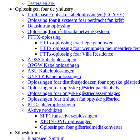
Testers en ark
Oplossingen foar de yndustry
Loftblaasde optyske kabeloplossingen (GCYFY)
Oplossing foar it systeem foar oerdracht fan krêft
Datasintrumoplossing
Oplossing foar rêchbonkenetwurksysteem
FTTX-oplossing
FTTx-oplossing foar hege gebouwen
FTTx-oplossing foar wenningen mei meardere ferd
FTTx-oplossing foar Villa Residence
ADSS-kabeloplossingen
OPGW Kabeloplossingen
ASU Kabeloplossingen
GYFTY Kabeloplossingen
Oplossingen foar distribúsjedoazen foar optyske glêstried
Oplossingen foar optyske glêstriedpatchkabels
Oplossingen foar optyske glêstriedassemblages
Oplossingen foar it sluten fan optyske glêstried
PLC-splitteroplossingen
Aktive produkten
SFP Transceiver-oplossingen
XPON ONU-oplossingen
Oplossingen foar glêstriedmediakonverter
Stipesintrum
Finansjeel Sintrum