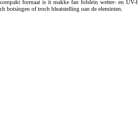
kompakt formaat is it makke fan folslein wetter- en UV-b
h botsingen of troch bleatstelling oan de eleminten.