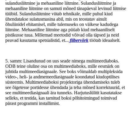
sulandusliitmine ja mehaaniline liitmine. Sulandusliitmine ja
mehaaniline liitmine on samuti mõned tänapäeval levinud liitmise
tüübid. Sulandusliitmine viitab tehnikale, mille puhul kiud
ühendatakse sulatusmasina abil, mis on teostatav ainult
õhuliinidel ehitamisel, mille tulemuseks on väikese kadudega
liitmine. Mehaaniline liitmine aga püüab kiud mehaaniliselt
pistikusse tuua. Mõlemad meetodid võivad olla täpsed ja neid
peavad kasutama spetsialistid, et...
fiibervõrk
töötab ideaalselt.
5. samm: Lisandunud on uus seade nimega multimeediaboks.
ODB teine ​​oluline osa on multimeediaboks, mille eesmärk on
juhtida multimeediasignaale. See boks võimaldab multipleksida
video-, heli- ja andmemeediasignaale koondatud kiudoptilises
süsteemis. Multimeediaboksi projektoriga ühendamiseks tuleb
see õigetesse portidesse ühendada ja teha mõned korrektuurid, et
see multimeediasignaali ära tunneks. Harjutuslülitit kasutatakse
selleks, et testida, kas tarnitud boksi põhitoimingud toimivad
pärast programmi installimist.