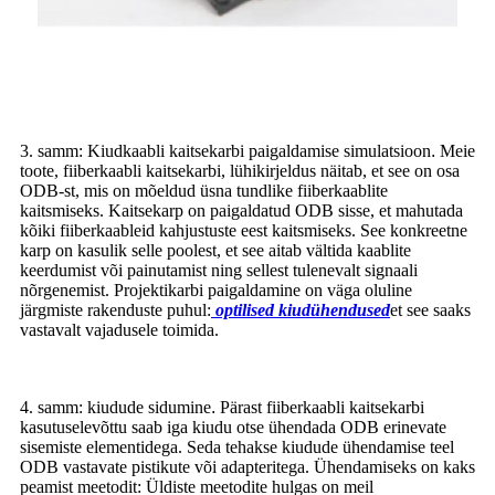
3. samm: Kiudkaabli kaitsekarbi paigaldamise simulatsioon
.
Meie
toote, fiiberkaabli kaitsekarbi, lühikirjeldus näitab, et see on osa
ODB-st, mis on mõeldud üsna tundlike fiiberkaablite
kaitsmiseks. Kaitsekarp on paigaldatud ODB sisse, et mahutada
kõiki fiiberkaableid kahjustuste eest kaitsmiseks. See konkreetne
karp on kasulik selle poolest, et see aitab vältida kaablite
keerdumist või painutamist ning sellest tulenevalt signaali
nõrgenemist. Projektikarbi paigaldamine on väga oluline
järgmiste rakenduste puhul:
optilised kiudühendused
et see saaks
vastavalt vajadusele toimida.
4. samm: kiudude sidumine
.
Pärast fiiberkaabli kaitsekarbi
kasutuselevõttu saab iga kiudu otse ühendada ODB erinevate
sisemiste elementidega. Seda tehakse kiudude ühendamise teel
ODB vastavate pistikute või adapteritega. Ühendamiseks on kaks
peamist meetodit: Üldiste meetodite hulgas on meil