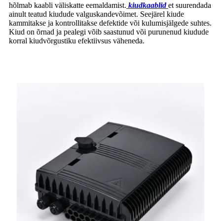
hõlmab kaabli väliskatte eemaldamist.
kiudkaablid
et suurendada
ainult teatud kiudude valguskandevõimet. Seejärel kiude
kammitakse ja kontrollitakse defektide või kulumisjälgede suhtes.
Kiud on õrnad ja pealegi võib saastunud või purunenud kiudude
korral kiudvõrgustiku efektiivsus väheneda.