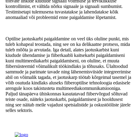
toitvate linkide kiudude signaali võimsuse ja terviklikkuse
kontrollimist, et vältida nõrku signaale ja signaali sumbumist.
Testimisetapi tulemusena tuvastatakse ja lahendatakse kõik
anomaaliad või probleemid enne paigaldamise lõpetamist.
Optilise jaotuskarbi paigaldamine on veel üks oluline punkt, mis
tuleb kohapeal teostada, ning see on ka delikaatne protsess, mida
tuleb mõõta ja arvutada. Iga detail, alates jaotuskarbist kuni
kiudude ühendamise ja fiiberkaabli kaitsekarbi paigaldamiseni
kuni multimeediakarbi paigaldamiseni, on oluline, et muuta
fiibersüsteemid võimalikult töökindlaks ja tõhusaks. Ülaltoodud
sammude ja parimate tavade ning lähenemisviiside integreerimise
abil on võimalik tagada, et jaotuskarp töötab kõrgeimal tasemel ja
võib osutuda kindlaks aluseks fiiberoptilise tehnoloogia edasisele
arengule koos takistusteta multimeediakommunikatsiooniga.
Paljud tänapäeva ühiskonnas kasutatavad fiibervõrgud sõltuvad
teiste osade, näiteks jaotuskarbi, paigaldamisest ja hooldusest
ning see näitab meile vajadust spetsialistide ja oskustööliste järele
selles sektoris.