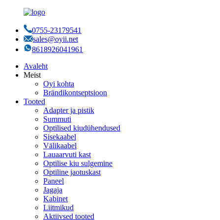
0755-23179541
sales@oyii.net
8618926041961
Avaleht
Meist
Oyi kohta
Brändikontseptsioon
Tooted
Adapter ja pistik
Summuti
Optilised kiudühendused
Sisekaabel
Välikaabel
Lauaarvuti kast
Optilise kiu sulgemine
Optiline jaotuskast
Paneel
Jagaja
Kabinet
Liitmikud
Aktiivsed tooted