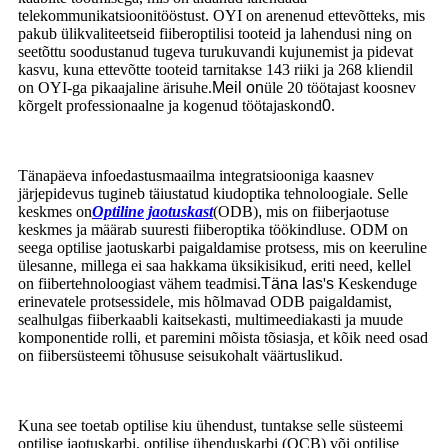
telekommunikatsioonitööstust. OYI on arenenud ettevõtteks, mis
pakub ülikvaliteetseid fiiberoptilisi tooteid ja lahendusi ning on
seetõttu soodustanud tugeva turukuvandi kujunemist ja pidevat
kasvu, kuna ettevõtte tooteid tarnitakse 143 riiki ja 268 kliendil
on OYI-ga pikaajaline ärisuhe.
Meil on
üle 20 töötajast koosnev
kõrgelt professionaalne ja kogenud töötajaskond
0
.
Tänapäeva infoedastusmaailma integratsiooniga kaasnev
järjepidevus tugineb täiustatud kiudoptika tehnoloogiale. Selle
keskmes on
Optiline jaotuskast
(ODB)
,
mis on fiiberjaotuse
keskmes ja määrab suuresti fiiberoptika töökindluse. ODM on
seega optilise jaotuskarbi paigaldamise protsess, mis on keeruline
ülesanne, millega ei saa hakkama üksikisikud, eriti need, kellel
on fiibertehnoloogiast vähem teadmisi.
Täna las
'
s
Keskenduge
erinevatele protsessidele, mis hõlmavad ODB paigaldamist,
sealhulgas fiiberkaabli kaitsekasti, multimeediakasti ja muude
komponentide rolli, et paremini mõista tõsiasja, et kõik need osad
on fiibersüsteemi tõhususe seisukohalt väärtuslikud.
Kuna see toetab optilise kiu ühendust, tuntakse selle süsteemi
optilise jaotuskarbi, optilise ühenduskarbi (OCB) või optilise