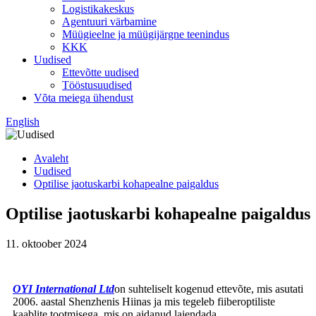
Logistikakeskus
Agentuuri värbamine
Müügieelne ja müügijärgne teenindus
KKK
Uudised
Ettevõtte uudised
Tööstusuudised
Võta meiega ühendust
English
Avaleht
Uudised
Optilise jaotuskarbi kohapealne paigaldus
Optilise jaotuskarbi kohapealne paigaldus
11. oktoober 2024
OYI International Ltd
on suhteliselt kogenud ettevõte, mis asutati
2006. aastal Shenzhenis Hiinas ja mis tegeleb fiiberoptiliste
kaablite tootmisega, mis on aidanud laiendada