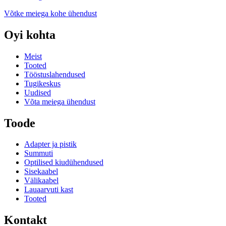
Võtke meiega kohe ühendust
Oyi kohta
Meist
Tooted
Tööstuslahendused
Tugikeskus
Uudised
Võta meiega ühendust
Toode
Adapter ja pistik
Summuti
Optilised kiudühendused
Sisekaabel
Välikaabel
Lauaarvuti kast
Tooted
Kontakt