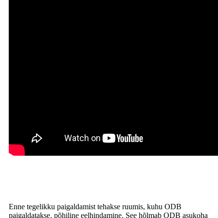
Enne tegelikku paigaldamist tehakse ruumis, kuhu ODB
paigaldatakse, põhiline eelhindamine. See hõlmab ODB asukoha