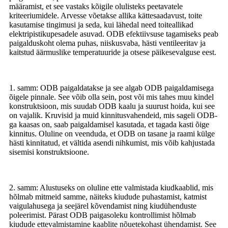
määramist, et see vastaks kõigile olulisteks peetavatele
kriteeriumidele. Arvesse võetakse allika kättesaadavust, toite
kasutamise tingimusi ja seda, kui lähedal need toiteallikad
elektripistikupesadele asuvad. ODB efektiivsuse tagamiseks peab
paigalduskoht olema puhas, niiskusvaba, hästi ventileeritav ja
kaitstud äärmuslike temperatuuride ja otsese päikesevalguse eest.
1. samm: ODB paigaldatakse ja see algab ODB paigaldamisega
õigele pinnale. See võib olla sein, post või mis tahes muu kindel
konstruktsioon, mis suudab ODB kaalu ja suurust hoida, kui see
on vajalik. Kruvisid ja muid kinnitusvahendeid, mis sageli ODB-
ga kaasas on, saab paigaldamisel kasutada, et tagada kasti õige
kinnitus. Oluline on veenduda, et ODB on tasane ja raami külge
hästi kinnitatud, et vältida asendi nihkumist, mis võib kahjustada
sisemisi konstruktsioone.
2. samm: Alustuseks on oluline ette valmistada kiudkaablid, mis
hõlmab mitmeid samme, näiteks kiudude puhastamist, katmist
vaigulahusega ja seejärel kõvendamist ning kiudühenduste
poleerimist. Pärast ODB paigasoleku kontrollimist hõlmab
kiudude ettevalmistamine kaablite nõuetekohast ühendamist. See