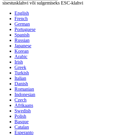
sisestusklahvi või sulgemiseks ESC-klahvi
English
French
German
Portuguese
Spanish
Russian
Japanese
Korean
Arabic
Irish
Greek
Turkish
Italian
Danish
Romanian
Indonesian
Czech
Afrikaans
Swedish
Polish
Basque
Catalan
Esperanto