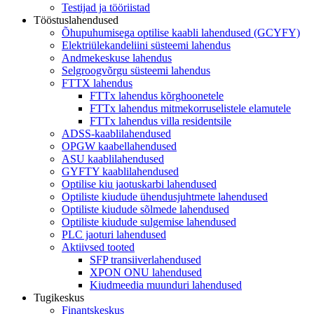
Testijad ja tööriistad
Tööstuslahendused
Õhupuhumisega optilise kaabli lahendused (GCYFY)
Elektriülekandeliini süsteemi lahendus
Andmekeskuse lahendus
Selgroogvõrgu süsteemi lahendus
FTTX lahendus
FTTx lahendus kõrghoonetele
FTTx lahendus mitmekorruselistele elamutele
FTTx lahendus villa residentsile
ADSS-kaablilahendused
OPGW kaabellahendused
ASU kaablilahendused
GYFTY kaablilahendused
Optilise kiu jaotuskarbi lahendused
Optiliste kiudude ühendusjuhtmete lahendused
Optiliste kiudude sõlmede lahendused
Optiliste kiudude sulgemise lahendused
PLC jaoturi lahendused
Aktiivsed tooted
SFP transiiverlahendused
XPON ONU lahendused
Kiudmeedia muunduri lahendused
Tugikeskus
Finantskeskus