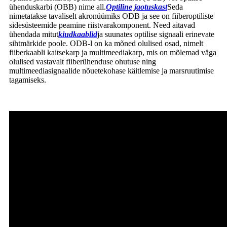
ühenduskarbi (OBB) nime all.
Optiline jaotuskast
Seda
nimetatakse tavaliselt akronüümiks ODB ja see on fiiberoptiliste
sidesüsteemide peamine riistvarakomponent. Need aitavad
ühendada mitut
kiudkaablid
ja suunates optilise signaali erinevate
sihtmärkide poole. ODB-l on ka mõned olulised osad, nimelt
fiiberkaabli kaitsekarp ja multimeediakarp, mis on mõlemad väga
olulised vastavalt fiiberühenduse ohutuse ning
multimeediasignaalide nõuetekohase käitlemise ja marsruutimise
tagamiseks.