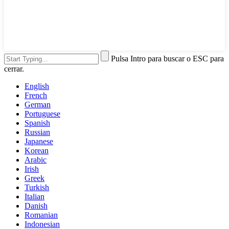
Pulsa Intro para buscar o ESC para
cerrar.
English
French
German
Portuguese
Spanish
Russian
Japanese
Korean
Arabic
Irish
Greek
Turkish
Italian
Danish
Romanian
Indonesian